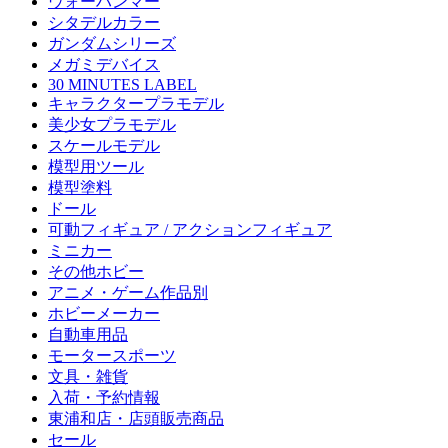
ウォーハンマー
シタデルカラー
ガンダムシリーズ
メガミデバイス
30 MINUTES LABEL
キャラクタープラモデル
美少女プラモデル
スケールモデル
模型用ツール
模型塗料
ドール
可動フィギュア / アクションフィギュア
ミニカー
その他ホビー
アニメ・ゲーム作品別
ホビーメーカー
自動車用品
モータースポーツ
文具・雑貨
入荷・予約情報
東浦和店・店頭販売商品
セール