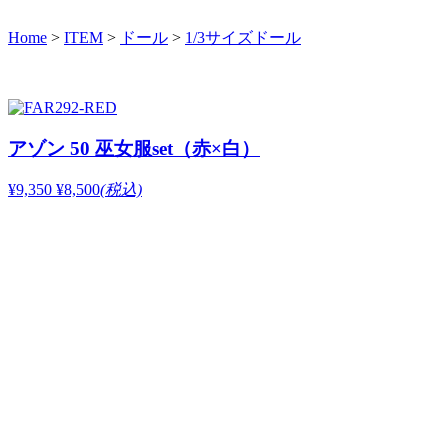
Home
>
ITEM
>
ドール
>
1/3サイズドール
アゾン 50 巫女服set（赤×白）
¥9,350
¥8,500
(税込)