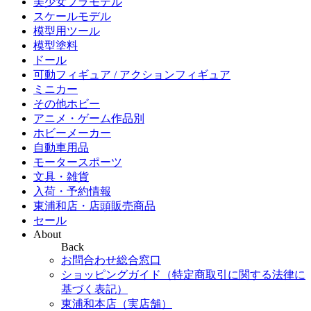
美少女プラモデル
スケールモデル
模型用ツール
模型塗料
ドール
可動フィギュア / アクションフィギュア
ミニカー
その他ホビー
アニメ・ゲーム作品別
ホビーメーカー
自動車用品
モータースポーツ
文具・雑貨
入荷・予約情報
東浦和店・店頭販売商品
セール
About
Back
お問合わせ総合窓口
ショッピングガイド（特定商取引に関する法律に
基づく表記）
東浦和本店（実店舗）