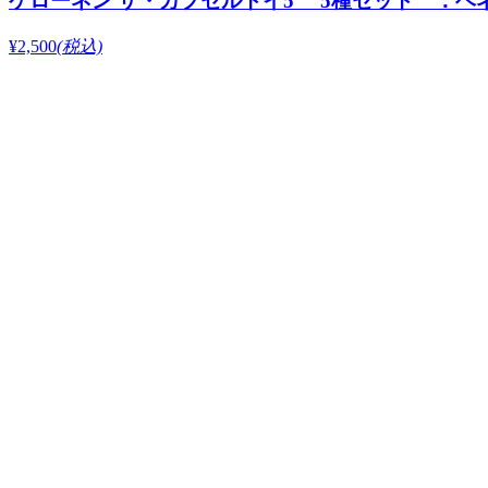
ケローネン ザ・カプセルトイ5 5種セット ：ベ
¥2,500
(税込)