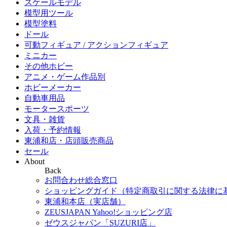
スケールモデル
模型用ツール
模型塗料
ドール
可動フィギュア / アクションフィギュア
ミニカー
その他ホビー
アニメ・ゲーム作品別
ホビーメーカー
自動車用品
モータースポーツ
文具・雑貨
入荷・予約情報
東浦和店・店頭販売商品
セール
About
Back
お問合わせ総合窓口
ショッピングガイド（特定商取引に関する法律に
東浦和本店（実店舗）
ZEUSJAPAN Yahoo!ショッピング店
ゼウスジャパン「SUZURI店」