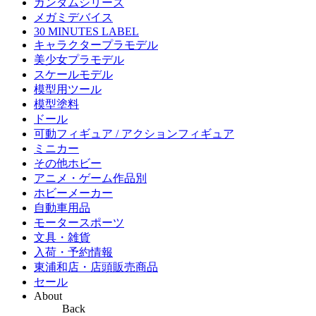
ガンダムシリーズ
メガミデバイス
30 MINUTES LABEL
キャラクタープラモデル
美少女プラモデル
スケールモデル
模型用ツール
模型塗料
ドール
可動フィギュア / アクションフィギュア
ミニカー
その他ホビー
アニメ・ゲーム作品別
ホビーメーカー
自動車用品
モータースポーツ
文具・雑貨
入荷・予約情報
東浦和店・店頭販売商品
セール
About
Back