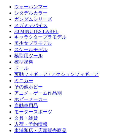
ウォーハンマー
シタデルカラー
ガンダムシリーズ
メガミデバイス
30 MINUTES LABEL
キャラクタープラモデル
美少女プラモデル
スケールモデル
模型用ツール
模型塗料
ドール
可動フィギュア / アクションフィギュア
ミニカー
その他ホビー
アニメ・ゲーム作品別
ホビーメーカー
自動車用品
モータースポーツ
文具・雑貨
入荷・予約情報
東浦和店・店頭販売商品