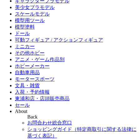
キャラクタープラモデル
美少女プラモデル
スケールモデル
模型用ツール
模型塗料
ドール
可動フィギュア / アクションフィギュア
ミニカー
その他ホビー
アニメ・ゲーム作品別
ホビーメーカー
自動車用品
モータースポーツ
文具・雑貨
入荷・予約情報
東浦和店・店頭販売商品
セール
About
Back
お問合わせ総合窓口
ショッピングガイド（特定商取引に関する法律に
基づく表記）