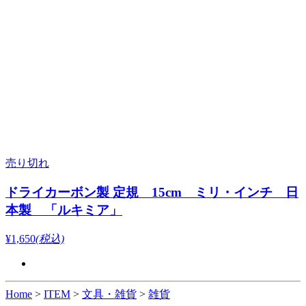
売り切れ
ドライカーボン製 定規 15cm ミリ・インチ 日
本製 「ルキミア」
¥1,650
(税込)
Home
>
ITEM
>
文具・雑貨
>
雑貨