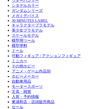
ウォーハンマー
シタデルカラー
ガンダムシリーズ
メガミデバイス
30 MINUTES LABEL
キャラクタープラモデル
美少女プラモデル
スケールモデル
模型用ツール
模型塗料
ドール
可動フィギュア / アクションフィギュア
ミニカー
その他ホビー
アニメ・ゲーム作品別
ホビーメーカー
自動車用品
モータースポーツ
文具・雑貨
入荷・予約情報
東浦和店・店頭販売商品
セール