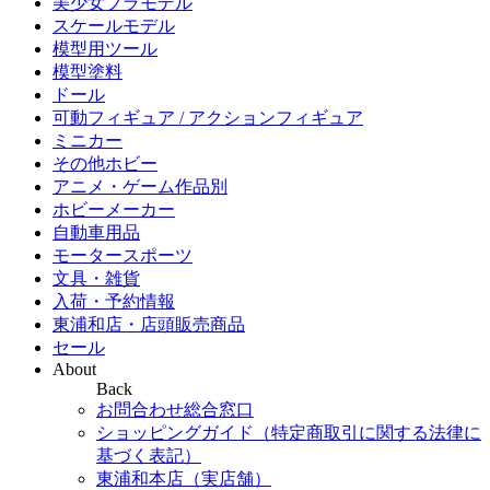
美少女プラモデル
スケールモデル
模型用ツール
模型塗料
ドール
可動フィギュア / アクションフィギュア
ミニカー
その他ホビー
アニメ・ゲーム作品別
ホビーメーカー
自動車用品
モータースポーツ
文具・雑貨
入荷・予約情報
東浦和店・店頭販売商品
セール
About
Back
お問合わせ総合窓口
ショッピングガイド（特定商取引に関する法律に
基づく表記）
東浦和本店（実店舗）