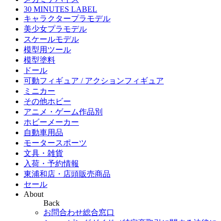
30 MINUTES LABEL
キャラクタープラモデル
美少女プラモデル
スケールモデル
模型用ツール
模型塗料
ドール
可動フィギュア / アクションフィギュア
ミニカー
その他ホビー
アニメ・ゲーム作品別
ホビーメーカー
自動車用品
モータースポーツ
文具・雑貨
入荷・予約情報
東浦和店・店頭販売商品
セール
About
Back
お問合わせ総合窓口