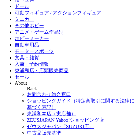
ドール
可動フィギュア / アクションフィギュア
ミニカー
その他ホビー
アニメ・ゲーム作品別
ホビーメーカー
自動車用品
モータースポーツ
文具・雑貨
入荷・予約情報
東浦和店・店頭販売商品
セール
About
Back
お問合わせ総合窓口
ショッピングガイド（特定商取引に関する法律に
基づく表記）
東浦和本店（実店舗）
ZEUSJAPAN Yahoo!ショッピング店
ゼウスジャパン「SUZURI店」
中古品販売基準