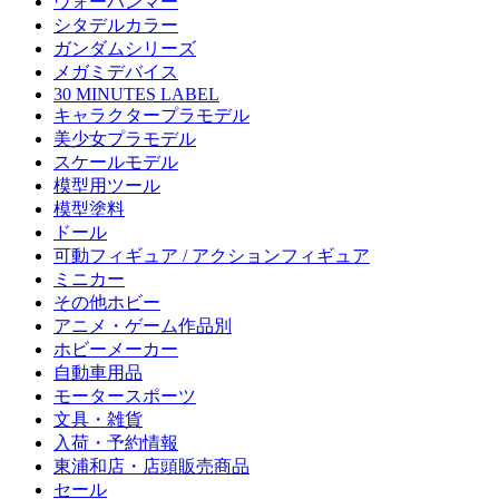
ウォーハンマー
シタデルカラー
ガンダムシリーズ
メガミデバイス
30 MINUTES LABEL
キャラクタープラモデル
美少女プラモデル
スケールモデル
模型用ツール
模型塗料
ドール
可動フィギュア / アクションフィギュア
ミニカー
その他ホビー
アニメ・ゲーム作品別
ホビーメーカー
自動車用品
モータースポーツ
文具・雑貨
入荷・予約情報
東浦和店・店頭販売商品
セール