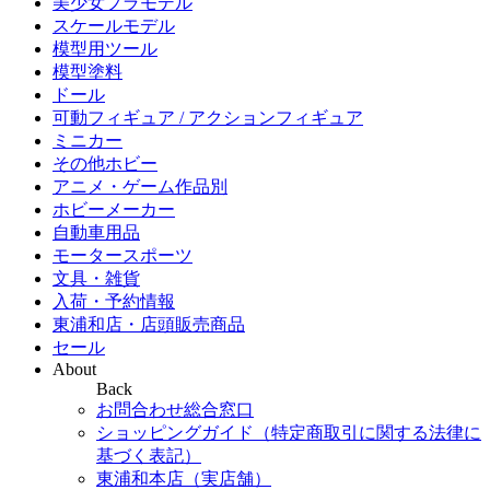
美少女プラモデル
スケールモデル
模型用ツール
模型塗料
ドール
可動フィギュア / アクションフィギュア
ミニカー
その他ホビー
アニメ・ゲーム作品別
ホビーメーカー
自動車用品
モータースポーツ
文具・雑貨
入荷・予約情報
東浦和店・店頭販売商品
セール
About
Back
お問合わせ総合窓口
ショッピングガイド（特定商取引に関する法律に
基づく表記）
東浦和本店（実店舗）