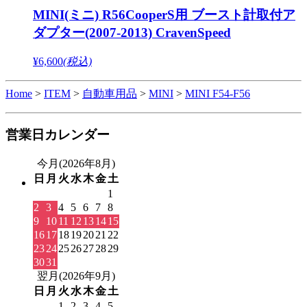
MINI(ミニ) R56CooperS用 ブースト計取付ア
ダプター(2007-2013) CravenSpeed
¥6,600
(税込)
Home
>
ITEM
>
自動車用品
>
MINI
>
MINI F54-F56
営業日カレンダー
今月(2026年8月)
日
月
火
水
木
金
土
1
2
3
4
5
6
7
8
9
10
11
12
13
14
15
16
17
18
19
20
21
22
23
24
25
26
27
28
29
30
31
翌月(2026年9月)
日
月
火
水
木
金
土
1
2
3
4
5