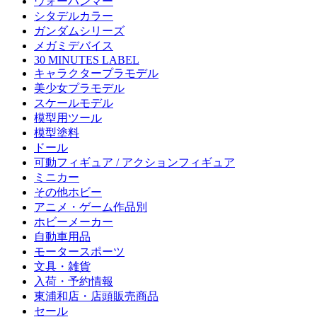
ウォーハンマー
シタデルカラー
ガンダムシリーズ
メガミデバイス
30 MINUTES LABEL
キャラクタープラモデル
美少女プラモデル
スケールモデル
模型用ツール
模型塗料
ドール
可動フィギュア / アクションフィギュア
ミニカー
その他ホビー
アニメ・ゲーム作品別
ホビーメーカー
自動車用品
モータースポーツ
文具・雑貨
入荷・予約情報
東浦和店・店頭販売商品
セール