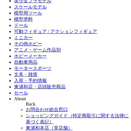
美少女プラモデル
スケールモデル
模型用ツール
模型塗料
ドール
可動フィギュア / アクションフィギュア
ミニカー
その他ホビー
アニメ・ゲーム作品別
ホビーメーカー
自動車用品
モータースポーツ
文具・雑貨
入荷・予約情報
東浦和店・店頭販売商品
セール
About
Back
お問合わせ総合窓口
ショッピングガイド（特定商取引に関する法律に
基づく表記）
東浦和本店（実店舗）