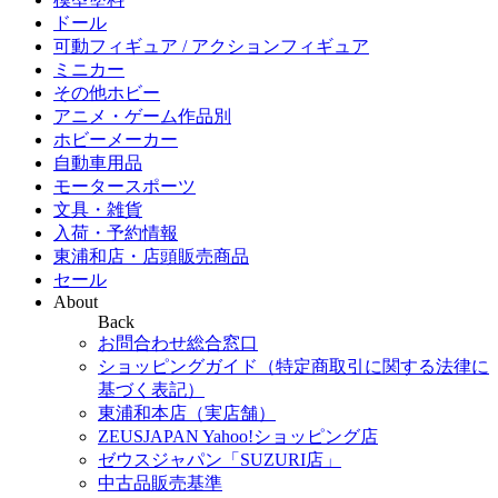
ドール
可動フィギュア / アクションフィギュア
ミニカー
その他ホビー
アニメ・ゲーム作品別
ホビーメーカー
自動車用品
モータースポーツ
文具・雑貨
入荷・予約情報
東浦和店・店頭販売商品
セール
About
Back
お問合わせ総合窓口
ショッピングガイド（特定商取引に関する法律に
基づく表記）
東浦和本店（実店舗）
ZEUSJAPAN Yahoo!ショッピング店
ゼウスジャパン「SUZURI店」
中古品販売基準