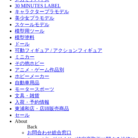
30 MINUTES LABEL
キャラクタープラモデル
美少女プラモデル
スケールモデル
模型用ツール
模型塗料
ドール
可動フィギュア / アクションフィギュア
ミニカー
その他ホビー
アニメ・ゲーム作品別
ホビーメーカー
自動車用品
モータースポーツ
文具・雑貨
入荷・予約情報
東浦和店・店頭販売商品
セール
About
Back
お問合わせ総合窓口