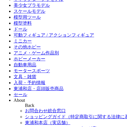
美少女プラモデル
スケールモデル
模型用ツール
模型塗料
ドール
可動フィギュア / アクションフィギュア
ミニカー
その他ホビー
アニメ・ゲーム作品別
ホビーメーカー
自動車用品
モータースポーツ
文具・雑貨
入荷・予約情報
東浦和店・店頭販売商品
セール
About
Back
お問合わせ総合窓口
ショッピングガイド（特定商取引に関する法律に
東浦和本店（実店舗）