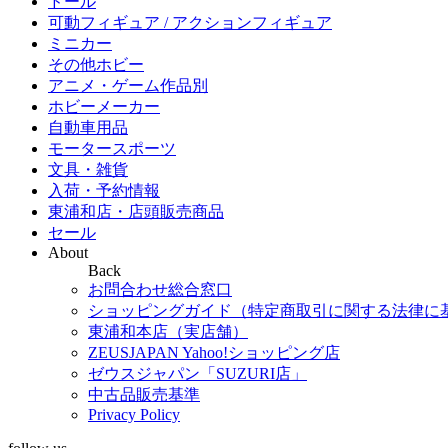
ドール
可動フィギュア / アクションフィギュア
ミニカー
その他ホビー
アニメ・ゲーム作品別
ホビーメーカー
自動車用品
モータースポーツ
文具・雑貨
入荷・予約情報
東浦和店・店頭販売商品
セール
About
Back
お問合わせ総合窓口
ショッピングガイド（特定商取引に関する法律に
東浦和本店（実店舗）
ZEUSJAPAN Yahoo!ショッピング店
ゼウスジャパン「SUZURI店」
中古品販売基準
Privacy Policy