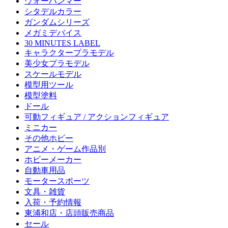
ウォーハンマー
シタデルカラー
ガンダムシリーズ
メガミデバイス
30 MINUTES LABEL
キャラクタープラモデル
美少女プラモデル
スケールモデル
模型用ツール
模型塗料
ドール
可動フィギュア / アクションフィギュア
ミニカー
その他ホビー
アニメ・ゲーム作品別
ホビーメーカー
自動車用品
モータースポーツ
文具・雑貨
入荷・予約情報
東浦和店・店頭販売商品
セール