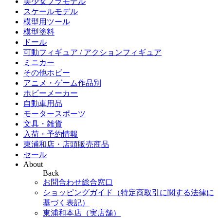
美少女プラモデル
スケールモデル
模型用ツール
模型塗料
ドール
可動フィギュア / アクションフィギュア
ミニカー
その他ホビー
アニメ・ゲーム作品別
ホビーメーカー
自動車用品
モータースポーツ
文具・雑貨
入荷・予約情報
東浦和店・店頭販売商品
セール
About
Back
お問合わせ総合窓口
ショッピングガイド（特定商取引に関する法律に
基づく表記）
東浦和本店（実店舗）