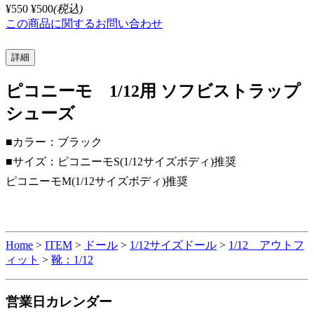
¥550
¥500
(税込)
この商品に関するお問い合わせ
詳細
ピコニーモ 1/12用 ソフビストラップ
シューズ
■カラー：ブラック
■サイズ：ピコニーモS(1/12サイズボディ)推奨
ピコニーモM(1/12サイズボディ)推奨
Home
>
ITEM
>
ドール
>
1/12サイズドール
>
1/12 アウトフ
ィット
>
靴：1/12
営業日カレンダー