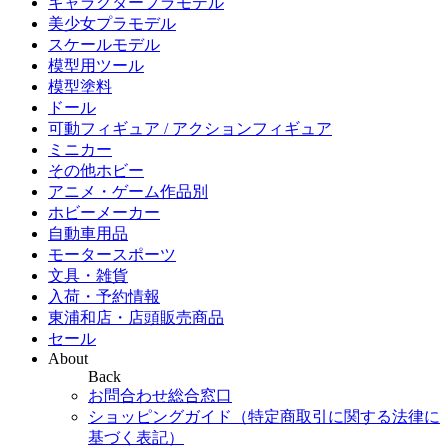
キャラクタープラモデル
美少女プラモデル
スケールモデル
模型用ツール
模型塗料
ドール
可動フィギュア / アクションフィギュア
ミニカー
その他ホビー
アニメ・ゲーム作品別
ホビーメーカー
自動車用品
モータースポーツ
文具・雑貨
入荷・予約情報
東浦和店・店頭販売商品
セール
About
Back
お問合わせ総合窓口
ショッピングガイド（特定商取引に関する法律に
基づく表記）