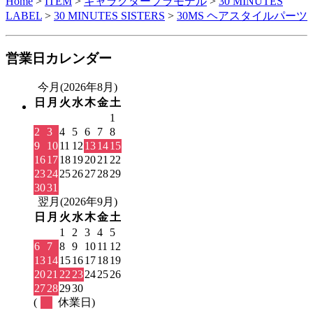
Home
>
ITEM
>
キャラクタープラモデル
>
30 MINUTES
LABEL
>
30 MINUTES SISTERS
>
30MS ヘアスタイルパーツ
営業日カレンダー
今月(2026年8月)
日
月
火
水
木
金
土
1
2
3
4
5
6
7
8
9
10
11
12
13
14
15
16
17
18
19
20
21
22
23
24
25
26
27
28
29
30
31
翌月(2026年9月)
日
月
火
水
木
金
土
1
2
3
4
5
6
7
8
9
10
11
12
13
14
15
16
17
18
19
20
21
22
23
24
25
26
27
28
29
30
(
休業日)