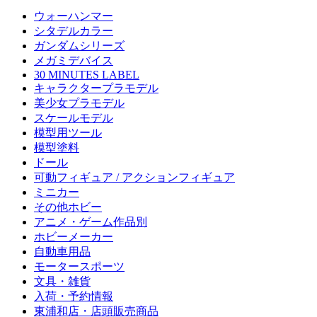
ウォーハンマー
シタデルカラー
ガンダムシリーズ
メガミデバイス
30 MINUTES LABEL
キャラクタープラモデル
美少女プラモデル
スケールモデル
模型用ツール
模型塗料
ドール
可動フィギュア / アクションフィギュア
ミニカー
その他ホビー
アニメ・ゲーム作品別
ホビーメーカー
自動車用品
モータースポーツ
文具・雑貨
入荷・予約情報
東浦和店・店頭販売商品