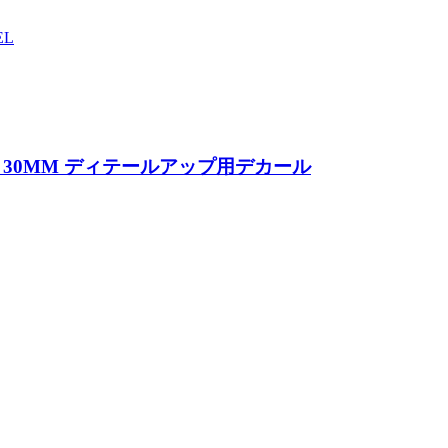
EL
汎用4｜30MM ディテールアップ用デカール