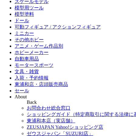
スケールモデル
模型用ツール
模型塗料
ドール
可動フィギュア / アクションフィギュア
ミニカー
その他ホビー
アニメ・ゲーム作品別
ホビーメーカー
自動車用品
モータースポーツ
文具・雑貨
入荷・予約情報
東浦和店・店頭販売商品
セール
About
Back
お問合わせ総合窓口
ショッピングガイド（特定商取引に関する法律に
東浦和本店（実店舗）
ZEUSJAPAN Yahoo!ショッピング店
ゼウスジャパン「SUZURI店」