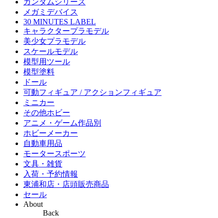
ガンダムシリーズ
メガミデバイス
30 MINUTES LABEL
キャラクタープラモデル
美少女プラモデル
スケールモデル
模型用ツール
模型塗料
ドール
可動フィギュア / アクションフィギュア
ミニカー
その他ホビー
アニメ・ゲーム作品別
ホビーメーカー
自動車用品
モータースポーツ
文具・雑貨
入荷・予約情報
東浦和店・店頭販売商品
セール
About
Back