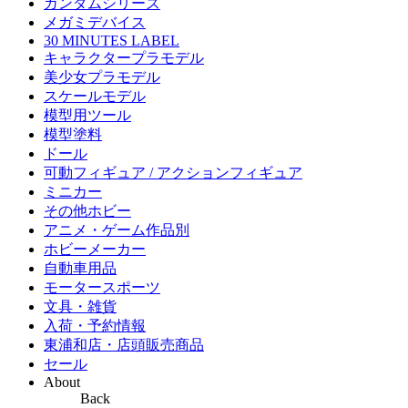
ガンダムシリーズ
メガミデバイス
30 MINUTES LABEL
キャラクタープラモデル
美少女プラモデル
スケールモデル
模型用ツール
模型塗料
ドール
可動フィギュア / アクションフィギュア
ミニカー
その他ホビー
アニメ・ゲーム作品別
ホビーメーカー
自動車用品
モータースポーツ
文具・雑貨
入荷・予約情報
東浦和店・店頭販売商品
セール
About
Back