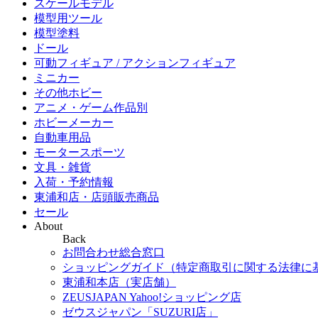
スケールモデル
模型用ツール
模型塗料
ドール
可動フィギュア / アクションフィギュア
ミニカー
その他ホビー
アニメ・ゲーム作品別
ホビーメーカー
自動車用品
モータースポーツ
文具・雑貨
入荷・予約情報
東浦和店・店頭販売商品
セール
About
Back
お問合わせ総合窓口
ショッピングガイド（特定商取引に関する法律に
東浦和本店（実店舗）
ZEUSJAPAN Yahoo!ショッピング店
ゼウスジャパン「SUZURI店」