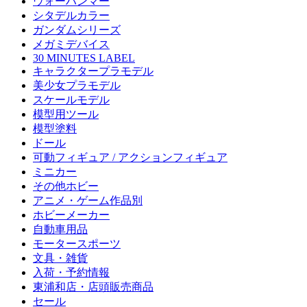
ウォーハンマー
シタデルカラー
ガンダムシリーズ
メガミデバイス
30 MINUTES LABEL
キャラクタープラモデル
美少女プラモデル
スケールモデル
模型用ツール
模型塗料
ドール
可動フィギュア / アクションフィギュア
ミニカー
その他ホビー
アニメ・ゲーム作品別
ホビーメーカー
自動車用品
モータースポーツ
文具・雑貨
入荷・予約情報
東浦和店・店頭販売商品
セール