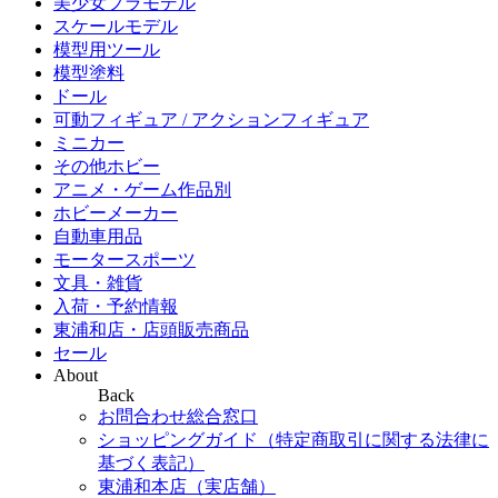
美少女プラモデル
スケールモデル
模型用ツール
模型塗料
ドール
可動フィギュア / アクションフィギュア
ミニカー
その他ホビー
アニメ・ゲーム作品別
ホビーメーカー
自動車用品
モータースポーツ
文具・雑貨
入荷・予約情報
東浦和店・店頭販売商品
セール
About
Back
お問合わせ総合窓口
ショッピングガイド（特定商取引に関する法律に
基づく表記）
東浦和本店（実店舗）