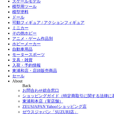
スケールモデル
模型用ツール
模型塗料
ドール
可動フィギュア / アクションフィギュア
ミニカー
その他ホビー
アニメ・ゲーム作品別
ホビーメーカー
自動車用品
モータースポーツ
文具・雑貨
入荷・予約情報
東浦和店・店頭販売商品
セール
About
Back
お問合わせ総合窓口
ショッピングガイド（特定商取引に関する法律に
東浦和本店（実店舗）
ZEUSJAPAN Yahoo!ショッピング店
ゼウスジャパン「SUZURI店」