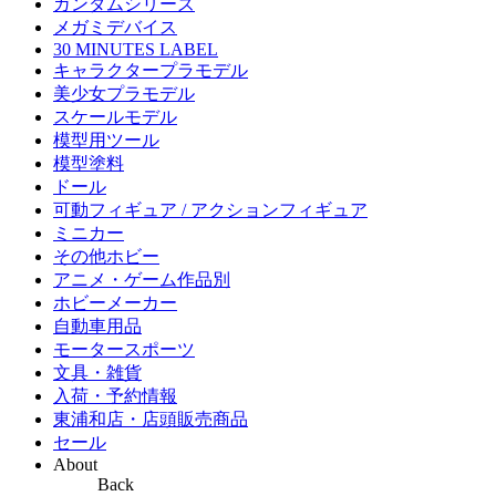
ガンダムシリーズ
メガミデバイス
30 MINUTES LABEL
キャラクタープラモデル
美少女プラモデル
スケールモデル
模型用ツール
模型塗料
ドール
可動フィギュア / アクションフィギュア
ミニカー
その他ホビー
アニメ・ゲーム作品別
ホビーメーカー
自動車用品
モータースポーツ
文具・雑貨
入荷・予約情報
東浦和店・店頭販売商品
セール
About
Back