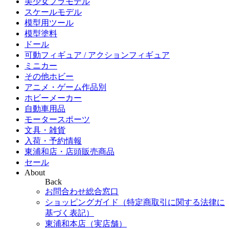
美少女プラモデル
スケールモデル
模型用ツール
模型塗料
ドール
可動フィギュア / アクションフィギュア
ミニカー
その他ホビー
アニメ・ゲーム作品別
ホビーメーカー
自動車用品
モータースポーツ
文具・雑貨
入荷・予約情報
東浦和店・店頭販売商品
セール
About
Back
お問合わせ総合窓口
ショッピングガイド（特定商取引に関する法律に
基づく表記）
東浦和本店（実店舗）