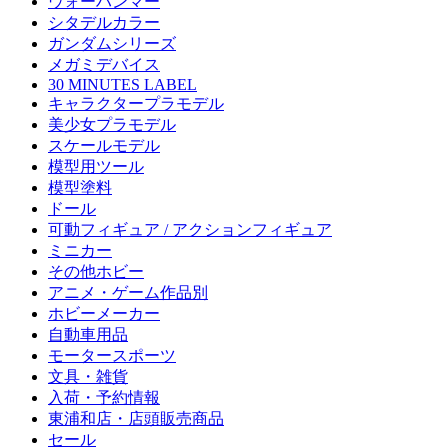
ウォーハンマー
シタデルカラー
ガンダムシリーズ
メガミデバイス
30 MINUTES LABEL
キャラクタープラモデル
美少女プラモデル
スケールモデル
模型用ツール
模型塗料
ドール
可動フィギュア / アクションフィギュア
ミニカー
その他ホビー
アニメ・ゲーム作品別
ホビーメーカー
自動車用品
モータースポーツ
文具・雑貨
入荷・予約情報
東浦和店・店頭販売商品
セール