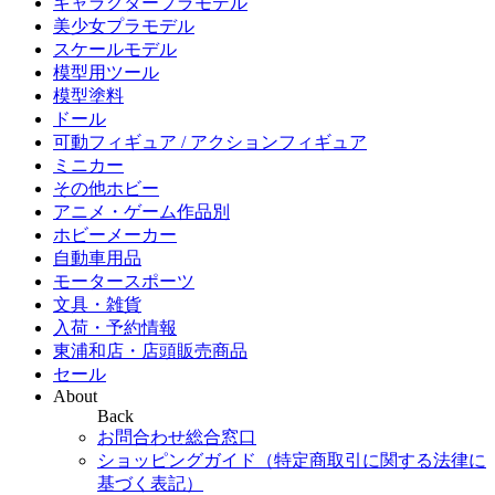
キャラクタープラモデル
美少女プラモデル
スケールモデル
模型用ツール
模型塗料
ドール
可動フィギュア / アクションフィギュア
ミニカー
その他ホビー
アニメ・ゲーム作品別
ホビーメーカー
自動車用品
モータースポーツ
文具・雑貨
入荷・予約情報
東浦和店・店頭販売商品
セール
About
Back
お問合わせ総合窓口
ショッピングガイド（特定商取引に関する法律に
基づく表記）