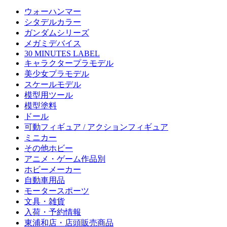
ウォーハンマー
シタデルカラー
ガンダムシリーズ
メガミデバイス
30 MINUTES LABEL
キャラクタープラモデル
美少女プラモデル
スケールモデル
模型用ツール
模型塗料
ドール
可動フィギュア / アクションフィギュア
ミニカー
その他ホビー
アニメ・ゲーム作品別
ホビーメーカー
自動車用品
モータースポーツ
文具・雑貨
入荷・予約情報
東浦和店・店頭販売商品