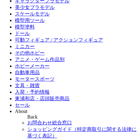
キャラクタープラモデル
美少女プラモデル
スケールモデル
模型用ツール
模型塗料
ドール
可動フィギュア / アクションフィギュア
ミニカー
その他ホビー
アニメ・ゲーム作品別
ホビーメーカー
自動車用品
モータースポーツ
文具・雑貨
入荷・予約情報
東浦和店・店頭販売商品
セール
About
Back
お問合わせ総合窓口
ショッピングガイド（特定商取引に関する法律に
基づく表記）