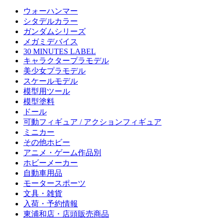
ウォーハンマー
シタデルカラー
ガンダムシリーズ
メガミデバイス
30 MINUTES LABEL
キャラクタープラモデル
美少女プラモデル
スケールモデル
模型用ツール
模型塗料
ドール
可動フィギュア / アクションフィギュア
ミニカー
その他ホビー
アニメ・ゲーム作品別
ホビーメーカー
自動車用品
モータースポーツ
文具・雑貨
入荷・予約情報
東浦和店・店頭販売商品