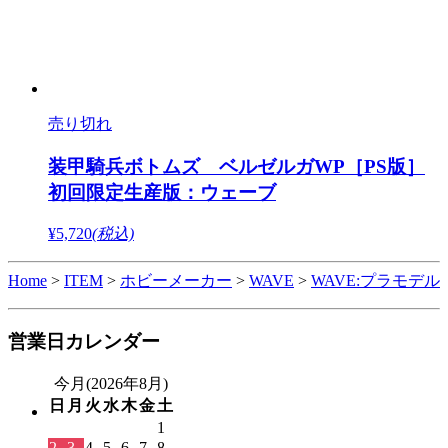
売り切れ
装甲騎兵ボトムズ ベルゼルガWP［PS版］
初回限定生産版：ウェーブ
¥5,720
(税込)
Home
>
ITEM
>
ホビーメーカー
>
WAVE
>
WAVE:プラモデル
営業日カレンダー
今月(2026年8月)
日
月
火
水
木
金
土
1
2
3
4
5
6
7
8