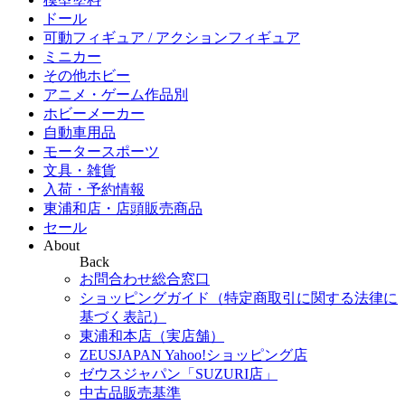
ドール
可動フィギュア / アクションフィギュア
ミニカー
その他ホビー
アニメ・ゲーム作品別
ホビーメーカー
自動車用品
モータースポーツ
文具・雑貨
入荷・予約情報
東浦和店・店頭販売商品
セール
About
Back
お問合わせ総合窓口
ショッピングガイド（特定商取引に関する法律に
基づく表記）
東浦和本店（実店舗）
ZEUSJAPAN Yahoo!ショッピング店
ゼウスジャパン「SUZURI店」
中古品販売基準