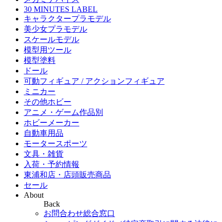
30 MINUTES LABEL
キャラクタープラモデル
美少女プラモデル
スケールモデル
模型用ツール
模型塗料
ドール
可動フィギュア / アクションフィギュア
ミニカー
その他ホビー
アニメ・ゲーム作品別
ホビーメーカー
自動車用品
モータースポーツ
文具・雑貨
入荷・予約情報
東浦和店・店頭販売商品
セール
About
Back
お問合わせ総合窓口