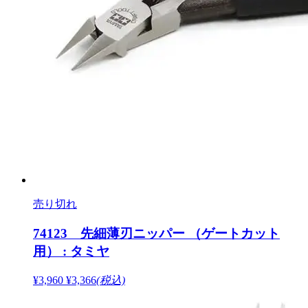
売り切れ
74123 先細薄刃ニッパー （ゲートカット
用） : タミヤ
¥3,960
¥3,366
(税込)