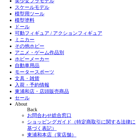
美少女プラモデル
スケールモデル
模型用ツール
模型塗料
ドール
可動フィギュア / アクションフィギュア
ミニカー
その他ホビー
アニメ・ゲーム作品別
ホビーメーカー
自動車用品
モータースポーツ
文具・雑貨
入荷・予約情報
東浦和店・店頭販売商品
セール
About
Back
お問合わせ総合窓口
ショッピングガイド（特定商取引に関する法律に
基づく表記）
東浦和本店（実店舗）