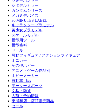
ウォーハンマー
シタデルカラー
ガンダムシリーズ
メガミデバイス
30 MINUTES LABEL
キャラクタープラモデル
美少女プラモデル
スケールモデル
模型用ツール
模型塗料
ドール
可動フィギュア / アクションフィギュア
ミニカー
その他ホビー
アニメ・ゲーム作品別
ホビーメーカー
自動車用品
モータースポーツ
文具・雑貨
入荷・予約情報
東浦和店・店頭販売商品
セール