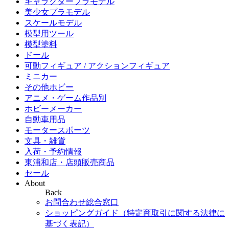
キャラクタープラモデル
美少女プラモデル
スケールモデル
模型用ツール
模型塗料
ドール
可動フィギュア / アクションフィギュア
ミニカー
その他ホビー
アニメ・ゲーム作品別
ホビーメーカー
自動車用品
モータースポーツ
文具・雑貨
入荷・予約情報
東浦和店・店頭販売商品
セール
About
Back
お問合わせ総合窓口
ショッピングガイド（特定商取引に関する法律に
基づく表記）