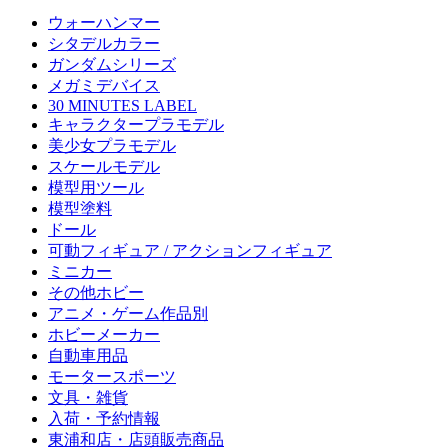
ウォーハンマー
シタデルカラー
ガンダムシリーズ
メガミデバイス
30 MINUTES LABEL
キャラクタープラモデル
美少女プラモデル
スケールモデル
模型用ツール
模型塗料
ドール
可動フィギュア / アクションフィギュア
ミニカー
その他ホビー
アニメ・ゲーム作品別
ホビーメーカー
自動車用品
モータースポーツ
文具・雑貨
入荷・予約情報
東浦和店・店頭販売商品