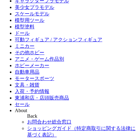
キャラクタープラモデル
美少女プラモデル
スケールモデル
模型用ツール
模型塗料
ドール
可動フィギュア / アクションフィギュア
ミニカー
その他ホビー
アニメ・ゲーム作品別
ホビーメーカー
自動車用品
モータースポーツ
文具・雑貨
入荷・予約情報
東浦和店・店頭販売商品
セール
About
Back
お問合わせ総合窓口
ショッピングガイド（特定商取引に関する法律に
基づく表記）