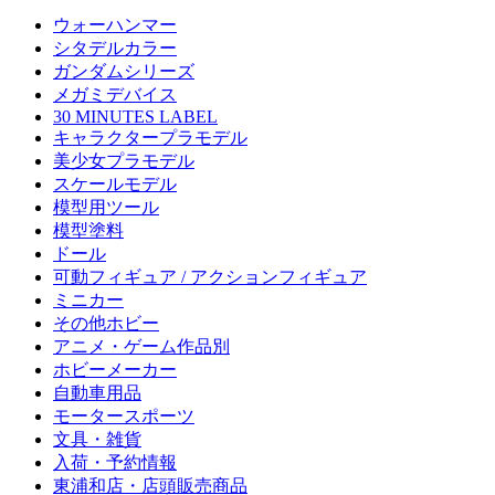
ウォーハンマー
シタデルカラー
ガンダムシリーズ
メガミデバイス
30 MINUTES LABEL
キャラクタープラモデル
美少女プラモデル
スケールモデル
模型用ツール
模型塗料
ドール
可動フィギュア / アクションフィギュア
ミニカー
その他ホビー
アニメ・ゲーム作品別
ホビーメーカー
自動車用品
モータースポーツ
文具・雑貨
入荷・予約情報
東浦和店・店頭販売商品