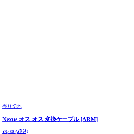
売り切れ
Nexus オス-オス 変換ケーブル [ARM]
¥9,000
(税込)