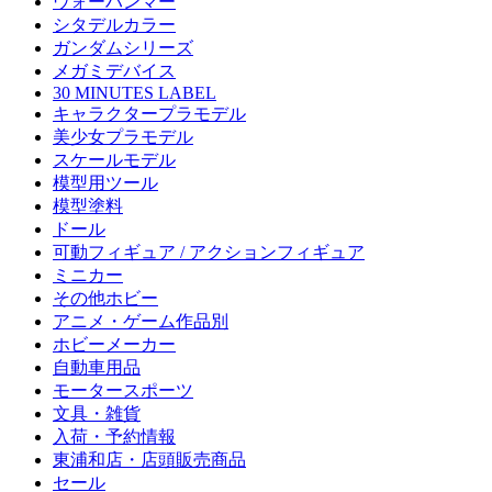
ウォーハンマー
シタデルカラー
ガンダムシリーズ
メガミデバイス
30 MINUTES LABEL
キャラクタープラモデル
美少女プラモデル
スケールモデル
模型用ツール
模型塗料
ドール
可動フィギュア / アクションフィギュア
ミニカー
その他ホビー
アニメ・ゲーム作品別
ホビーメーカー
自動車用品
モータースポーツ
文具・雑貨
入荷・予約情報
東浦和店・店頭販売商品
セール