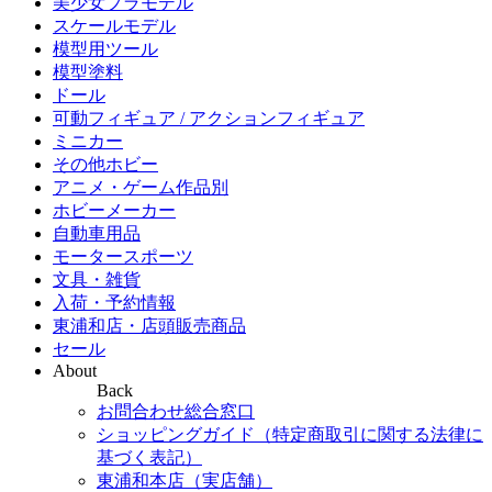
美少女プラモデル
スケールモデル
模型用ツール
模型塗料
ドール
可動フィギュア / アクションフィギュア
ミニカー
その他ホビー
アニメ・ゲーム作品別
ホビーメーカー
自動車用品
モータースポーツ
文具・雑貨
入荷・予約情報
東浦和店・店頭販売商品
セール
About
Back
お問合わせ総合窓口
ショッピングガイド（特定商取引に関する法律に
基づく表記）
東浦和本店（実店舗）