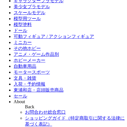
キャラクタープラモデル
美少女プラモデル
スケールモデル
模型用ツール
模型塗料
ドール
可動フィギュア / アクションフィギュア
ミニカー
その他ホビー
アニメ・ゲーム作品別
ホビーメーカー
自動車用品
モータースポーツ
文具・雑貨
入荷・予約情報
東浦和店・店頭販売商品
セール
About
Back
お問合わせ総合窓口
ショッピングガイド（特定商取引に関する法律に
基づく表記）