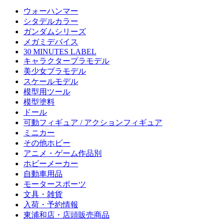
ウォーハンマー
シタデルカラー
ガンダムシリーズ
メガミデバイス
30 MINUTES LABEL
キャラクタープラモデル
美少女プラモデル
スケールモデル
模型用ツール
模型塗料
ドール
可動フィギュア / アクションフィギュア
ミニカー
その他ホビー
アニメ・ゲーム作品別
ホビーメーカー
自動車用品
モータースポーツ
文具・雑貨
入荷・予約情報
東浦和店・店頭販売商品