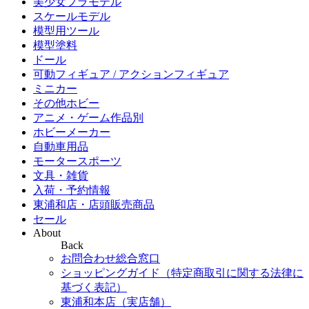
美少女プラモデル
スケールモデル
模型用ツール
模型塗料
ドール
可動フィギュア / アクションフィギュア
ミニカー
その他ホビー
アニメ・ゲーム作品別
ホビーメーカー
自動車用品
モータースポーツ
文具・雑貨
入荷・予約情報
東浦和店・店頭販売商品
セール
About
Back
お問合わせ総合窓口
ショッピングガイド（特定商取引に関する法律に
基づく表記）
東浦和本店（実店舗）