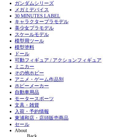
ガンダムシリーズ
メガミデバイス
30 MINUTES LABEL
キャラクタープラモデル
美少女プラモデル
スケールモデル
模型用ツール
模型塗料
ドール
可動フィギュア / アクションフィギュア
ミニカー
その他ホビー
アニメ・ゲーム作品別
ホビーメーカー
自動車用品
モータースポーツ
文具・雑貨
入荷・予約情報
東浦和店・店頭販売商品
セール
About
Back