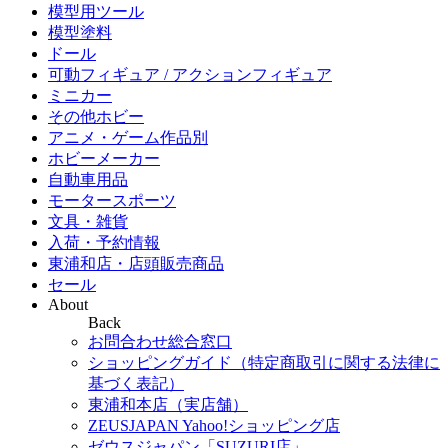
模型用ツール
模型塗料
ドール
可動フィギュア / アクションフィギュア
ミニカー
その他ホビー
アニメ・ゲーム作品別
ホビーメーカー
自動車用品
モータースポーツ
文具・雑貨
入荷・予約情報
東浦和店・店頭販売商品
セール
About
Back
お問合わせ総合窓口
ショッピングガイド（特定商取引に関する法律に
基づく表記）
東浦和本店（実店舗）
ZEUSJAPAN Yahoo!ショッピング店
ゼウスジャパン「SUZURI店」