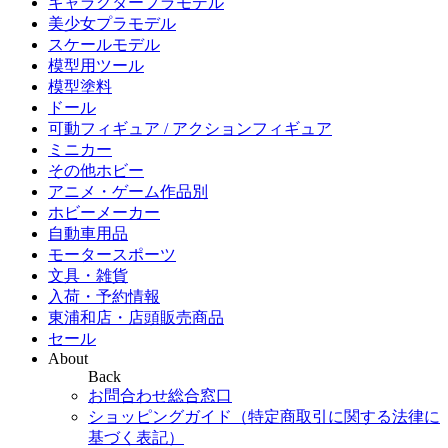
キャラクタープラモデル
美少女プラモデル
スケールモデル
模型用ツール
模型塗料
ドール
可動フィギュア / アクションフィギュア
ミニカー
その他ホビー
アニメ・ゲーム作品別
ホビーメーカー
自動車用品
モータースポーツ
文具・雑貨
入荷・予約情報
東浦和店・店頭販売商品
セール
About
Back
お問合わせ総合窓口
ショッピングガイド（特定商取引に関する法律に
基づく表記）