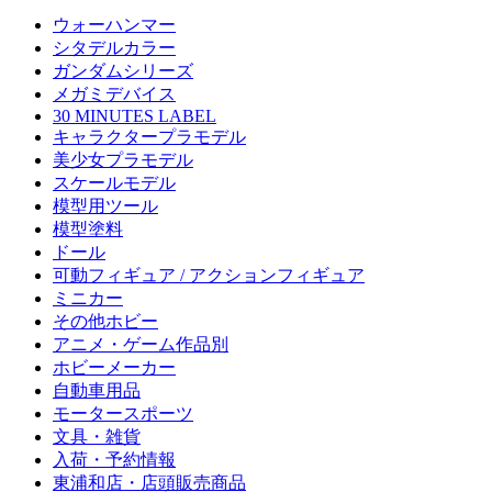
ウォーハンマー
シタデルカラー
ガンダムシリーズ
メガミデバイス
30 MINUTES LABEL
キャラクタープラモデル
美少女プラモデル
スケールモデル
模型用ツール
模型塗料
ドール
可動フィギュア / アクションフィギュア
ミニカー
その他ホビー
アニメ・ゲーム作品別
ホビーメーカー
自動車用品
モータースポーツ
文具・雑貨
入荷・予約情報
東浦和店・店頭販売商品