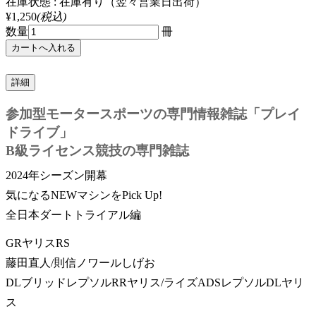
在庫状態 : 在庫有り（翌々営業日出荷）
¥1,250
(税込)
数量
冊
詳細
参加型モータースポーツの専門情報雑誌「プレイ
ドライブ」
B級ライセンス競技の専門雑誌
2024年シーズン開幕
気になるNEWマシンをPick Up!
全日本ダートトライアル編
GRヤリスRS
藤田直人/則信ノワールしげお
DLブリッドレプソルRRヤリス/ライズADSレプソルDLヤリ
ス