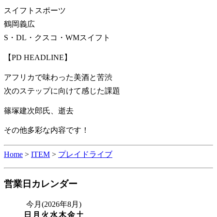
スイフトスポーツ
鶴岡義広
S・DL・クスコ・WMスイフト
【PD HEADLINE】
アフリカで味わった美酒と苦渋
次のステップに向けて感じた課題
篠塚建次郎氏、逝去
その他多彩な内容です！
Home
>
ITEM
>
プレイドライブ
営業日カレンダー
今月(2026年8月)
日
月
火
水
木
金
土