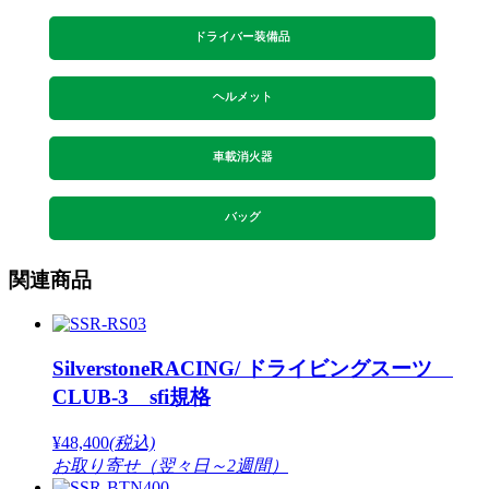
ドライバー装備品
ヘルメット
車載消火器
バッグ
関連商品
SilverstoneRACING/ ドライビングスーツ
CLUB-3 sfi規格
¥48,400
(税込)
お取り寄せ（翌々日～2週間）