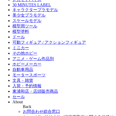
30 MINUTES LABEL
キャラクタープラモデル
美少女プラモデル
スケールモデル
模型用ツール
模型塗料
ドール
可動フィギュア / アクションフィギュア
ミニカー
その他ホビー
アニメ・ゲーム作品別
ホビーメーカー
自動車用品
モータースポーツ
文具・雑貨
入荷・予約情報
東浦和店・店頭販売商品
セール
About
Back
お問合わせ総合窓口