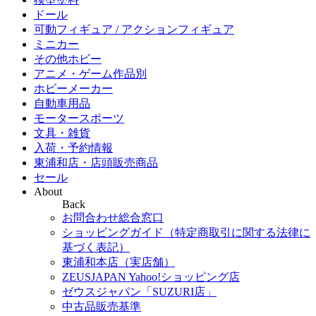
ドール
可動フィギュア / アクションフィギュア
ミニカー
その他ホビー
アニメ・ゲーム作品別
ホビーメーカー
自動車用品
モータースポーツ
文具・雑貨
入荷・予約情報
東浦和店・店頭販売商品
セール
About
Back
お問合わせ総合窓口
ショッピングガイド（特定商取引に関する法律に
基づく表記）
東浦和本店（実店舗）
ZEUSJAPAN Yahoo!ショッピング店
ゼウスジャパン「SUZURI店」
中古品販売基準