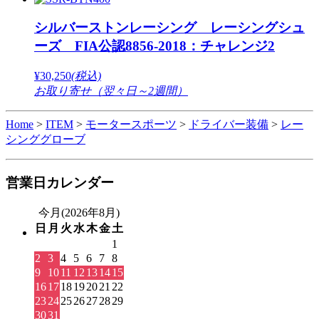
シルバーストンレーシング レーシングシュ
ーズ FIA公認8856-2018：チャレンジ2
¥30,250
(税込)
お取り寄せ（翌々日～2週間）
Home
>
ITEM
>
モータースポーツ
>
ドライバー装備
>
レー
シンググローブ
営業日カレンダー
今月(2026年8月)
日
月
火
水
木
金
土
1
2
3
4
5
6
7
8
9
10
11
12
13
14
15
16
17
18
19
20
21
22
23
24
25
26
27
28
29
30
31