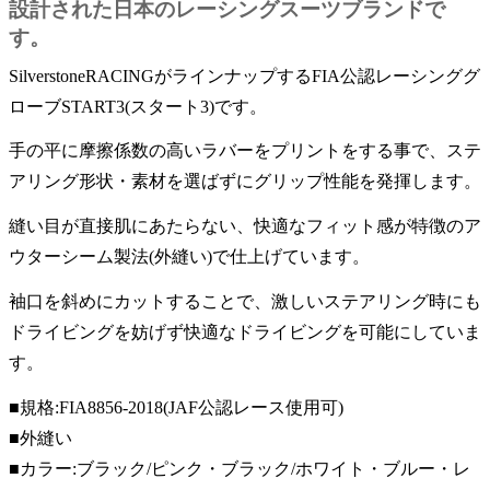
設計された日本のレーシングスーツブランドで
す。
SilverstoneRACINGがラインナップするFIA公認レーシンググ
ローブSTART3(スタート3)です。
手の平に摩擦係数の高いラバーをプリントをする事で、ステ
アリング形状・素材を選ばずにグリップ性能を発揮します。
縫い目が直接肌にあたらない、快適なフィット感が特徴のア
ウターシーム製法(外縫い)で仕上げています。
袖口を斜めにカットすることで、激しいステアリング時にも
ドライビングを妨げず快適なドライビングを可能にしていま
す。
■規格:FIA8856-2018(JAF公認レース使用可)
■外縫い
■カラー:ブラック/ピンク・ブラック/ホワイト・ブルー・レ