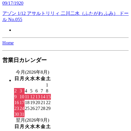
09/17/1920
アゾン 1/12 アサルトリリィ 二川二水（ふたがわ ふみ） ドー
ル No.055
Home
営業日カレンダー
今月(2026年8月)
日
月
火
水
木
金
土
1
2
3
4
5
6
7
8
9
10
11
12
13
14
15
16
17
18
19
20
21
22
23
24
25
26
27
28
29
30
31
翌月(2026年9月)
日
月
火
水
木
金
土