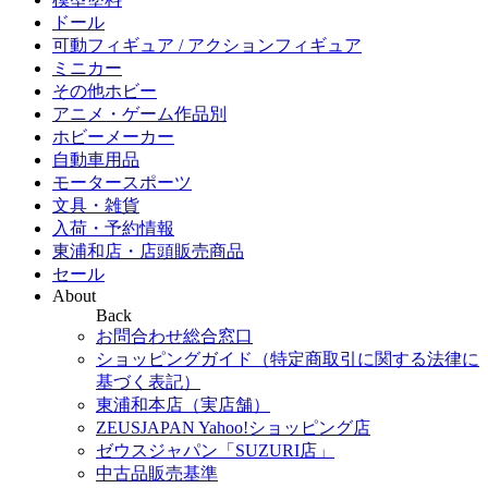
ドール
可動フィギュア / アクションフィギュア
ミニカー
その他ホビー
アニメ・ゲーム作品別
ホビーメーカー
自動車用品
モータースポーツ
文具・雑貨
入荷・予約情報
東浦和店・店頭販売商品
セール
About
Back
お問合わせ総合窓口
ショッピングガイド（特定商取引に関する法律に
基づく表記）
東浦和本店（実店舗）
ZEUSJAPAN Yahoo!ショッピング店
ゼウスジャパン「SUZURI店」
中古品販売基準