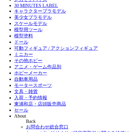
30 MINUTES LABEL
キャラクタープラモデル
美少女プラモデル
スケールモデル
模型用ツール
模型塗料
ドール
可動フィギュア / アクションフィギュア
ミニカー
その他ホビー
アニメ・ゲーム作品別
ホビーメーカー
自動車用品
モータースポーツ
文具・雑貨
入荷・予約情報
東浦和店・店頭販売商品
セール
About
Back
お問合わせ総合窓口