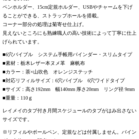
ペンホルダー、15cm定規ホルダー、USBやチャームを下げ
ることができる、ストラップホールを搭載。
コーナー部分の処理は菊寄せ仕上げ。
見えないところにも熟練職人の高い技術によって丁寧に仕上
げられています。
■6穴バイブル システム手帳用バインダー・スリムタイプ
■素材：栃木レザー本ヌメ革 麻帆布
■カラー：茶×山吹色 オレンジステッチ
■対応リフィルサイズ：6穴バイブル 6穴ワイドタイプ
■サイズ：高さ192mm 幅140mm 厚さ20mm リング径 9mm
■重量：110ｇ
レイメイのタブ付き月間スケジュールのタブがはみ出さない
サイズです。
※リフィルやボールペン、定規などは付属しません。バイン