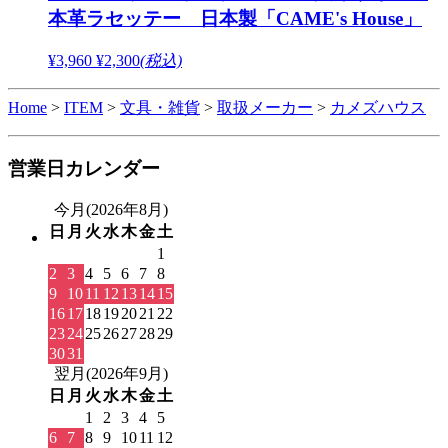
本革ラセッテー 日本製「CAME's House」
¥3,960
¥2,300
(税込)
Home
>
ITEM
>
文具・雑貨
>
取扱メーカー
>
カメズハウス
営業日カレンダー
今月(2026年8月)
日
月
火
水
木
金
土
1
2
3
4
5
6
7
8
9
10
11
12
13
14
15
16
17
18
19
20
21
22
23
24
25
26
27
28
29
30
31
翌月(2026年9月)
日
月
火
水
木
金
土
1
2
3
4
5
6
7
8
9
10
11
12