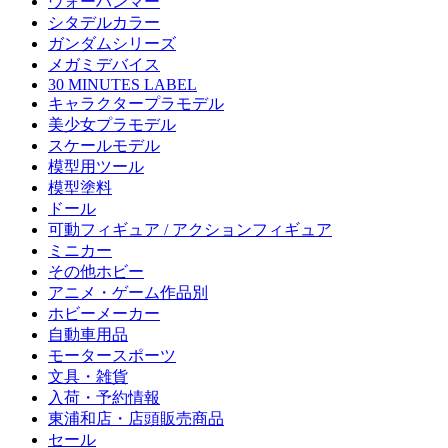
ウォーハンマー
シタデルカラー
ガンダムシリーズ
メガミデバイス
30 MINUTES LABEL
キャラクタープラモデル
美少女プラモデル
スケールモデル
模型用ツール
模型塗料
ドール
可動フィギュア / アクションフィギュア
ミニカー
その他ホビー
アニメ・ゲーム作品別
ホビーメーカー
自動車用品
モータースポーツ
文具・雑貨
入荷・予約情報
東浦和店・店頭販売商品
セール