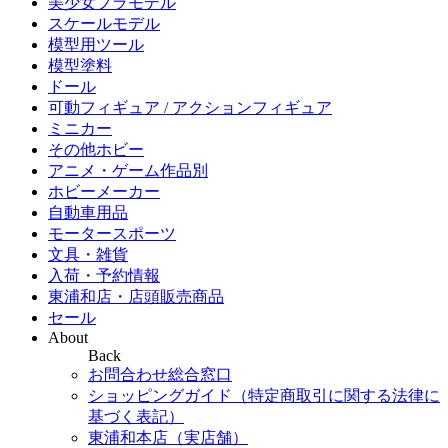
美少女プラモデル
スケールモデル
模型用ツール
模型塗料
ドール
可動フィギュア / アクションフィギュア
ミニカー
その他ホビー
アニメ・ゲーム作品別
ホビーメーカー
自動車用品
モータースポーツ
文具・雑貨
入荷・予約情報
東浦和店・店頭販売商品
セール
About
Back
お問合わせ総合窓口
ショッピングガイド（特定商取引に関する法律に
基づく表記）
東浦和本店（実店舗）