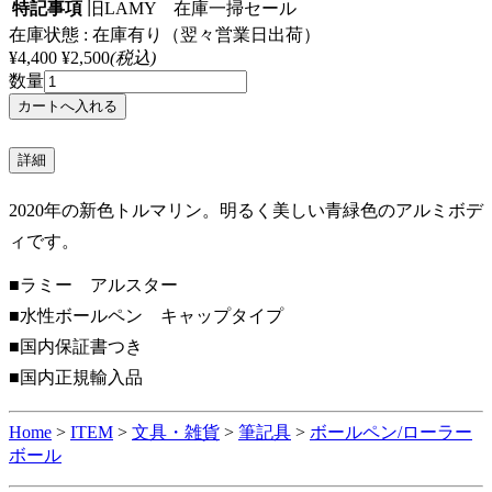
特記事項
旧LAMY 在庫一掃セール
在庫状態 : 在庫有り（翌々営業日出荷）
¥4,400
¥2,500
(税込)
数量
詳細
2020年の新色トルマリン。明るく美しい青緑色のアルミボデ
ィです。
■ラミー アルスター
■水性ボールペン キャップタイプ
■国内保証書つき
■国内正規輸入品
Home
>
ITEM
>
文具・雑貨
>
筆記具
>
ボールペン/ローラー
ボール