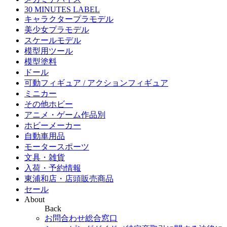
30 MINUTES LABEL
キャラクタープラモデル
美少女プラモデル
スケールモデル
模型用ツール
模型塗料
ドール
可動フィギュア / アクションフィギュア
ミニカー
その他ホビー
アニメ・ゲーム作品別
ホビーメーカー
自動車用品
モータースポーツ
文具・雑貨
入荷・予約情報
東浦和店・店頭販売商品
セール
About
Back
お問合わせ総合窓口