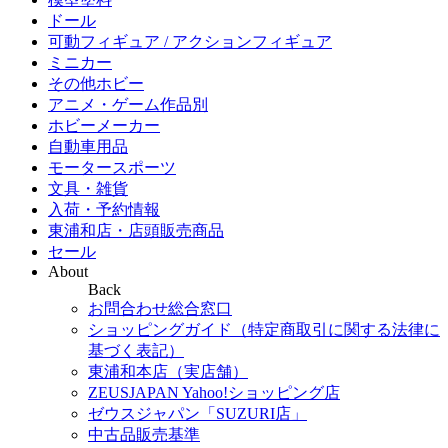
ドール
可動フィギュア / アクションフィギュア
ミニカー
その他ホビー
アニメ・ゲーム作品別
ホビーメーカー
自動車用品
モータースポーツ
文具・雑貨
入荷・予約情報
東浦和店・店頭販売商品
セール
About
Back
お問合わせ総合窓口
ショッピングガイド（特定商取引に関する法律に
基づく表記）
東浦和本店（実店舗）
ZEUSJAPAN Yahoo!ショッピング店
ゼウスジャパン「SUZURI店」
中古品販売基準