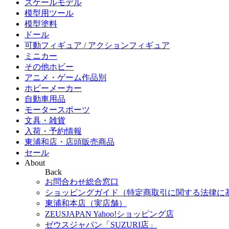
スケールモデル
模型用ツール
模型塗料
ドール
可動フィギュア / アクションフィギュア
ミニカー
その他ホビー
アニメ・ゲーム作品別
ホビーメーカー
自動車用品
モータースポーツ
文具・雑貨
入荷・予約情報
東浦和店・店頭販売商品
セール
About
Back
お問合わせ総合窓口
ショッピングガイド（特定商取引に関する法律に
東浦和本店（実店舗）
ZEUSJAPAN Yahoo!ショッピング店
ゼウスジャパン「SUZURI店」