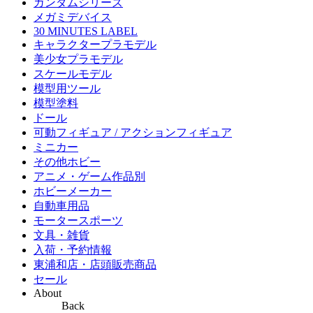
ガンダムシリーズ
メガミデバイス
30 MINUTES LABEL
キャラクタープラモデル
美少女プラモデル
スケールモデル
模型用ツール
模型塗料
ドール
可動フィギュア / アクションフィギュア
ミニカー
その他ホビー
アニメ・ゲーム作品別
ホビーメーカー
自動車用品
モータースポーツ
文具・雑貨
入荷・予約情報
東浦和店・店頭販売商品
セール
About
Back