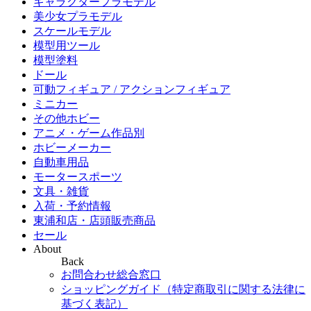
キャラクタープラモデル
美少女プラモデル
スケールモデル
模型用ツール
模型塗料
ドール
可動フィギュア / アクションフィギュア
ミニカー
その他ホビー
アニメ・ゲーム作品別
ホビーメーカー
自動車用品
モータースポーツ
文具・雑貨
入荷・予約情報
東浦和店・店頭販売商品
セール
About
Back
お問合わせ総合窓口
ショッピングガイド（特定商取引に関する法律に
基づく表記）