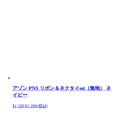
アゾン PNS リボン＆ネクタイset（無地） ネ
イビー
¥1,320
¥1,200
(税込)