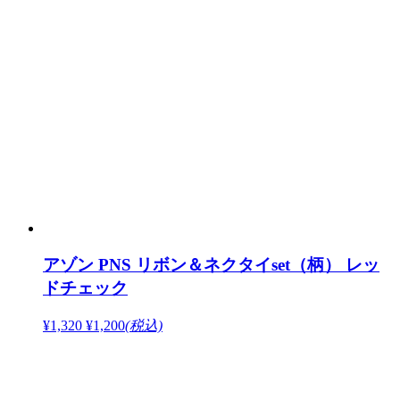
アゾン PNS リボン＆ネクタイset（柄） レッ
ドチェック
¥1,320
¥1,200
(税込)