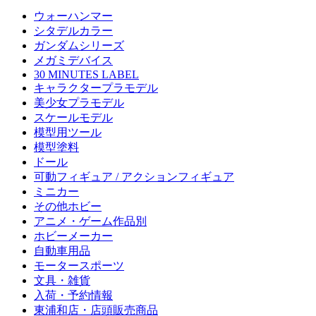
ウォーハンマー
シタデルカラー
ガンダムシリーズ
メガミデバイス
30 MINUTES LABEL
キャラクタープラモデル
美少女プラモデル
スケールモデル
模型用ツール
模型塗料
ドール
可動フィギュア / アクションフィギュア
ミニカー
その他ホビー
アニメ・ゲーム作品別
ホビーメーカー
自動車用品
モータースポーツ
文具・雑貨
入荷・予約情報
東浦和店・店頭販売商品