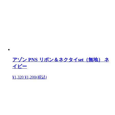
アゾン PNS リボン＆ネクタイset（無地） ネ
イビー
¥1,320
¥1,200
(税込)