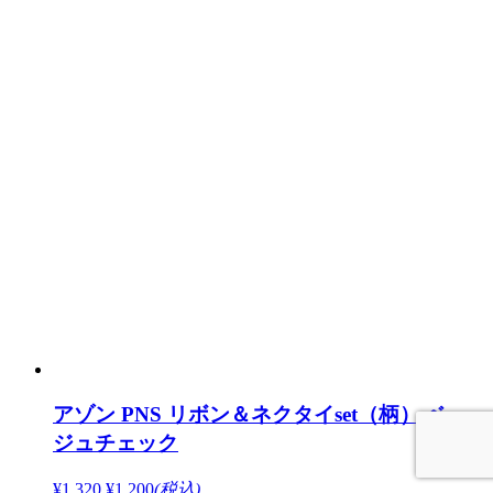
アゾン PNS リボン＆ネクタイset（柄） ベー
ジュチェック
¥1,320
¥1,200
(税込)