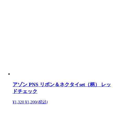
アゾン PNS リボン＆ネクタイset（柄） レッ
ドチェック
¥1,320
¥1,200
(税込)