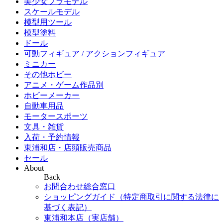
美少女プラモデル
スケールモデル
模型用ツール
模型塗料
ドール
可動フィギュア / アクションフィギュア
ミニカー
その他ホビー
アニメ・ゲーム作品別
ホビーメーカー
自動車用品
モータースポーツ
文具・雑貨
入荷・予約情報
東浦和店・店頭販売商品
セール
About
Back
お問合わせ総合窓口
ショッピングガイド（特定商取引に関する法律に
基づく表記）
東浦和本店（実店舗）