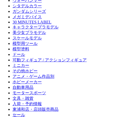
ウォーハンマー
シタデルカラー
ガンダムシリーズ
メガミデバイス
30 MINUTES LABEL
キャラクタープラモデル
美少女プラモデル
スケールモデル
模型用ツール
模型塗料
ドール
可動フィギュア / アクションフィギュア
ミニカー
その他ホビー
アニメ・ゲーム作品別
ホビーメーカー
自動車用品
モータースポーツ
文具・雑貨
入荷・予約情報
東浦和店・店頭販売商品
セール